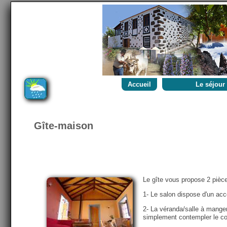
Accueil
Le séjour
L'hébergement
Nos formules
Situation
Gîte-maison
Tarifs
Les Plus/Moins
Transports
Randonnees chois
Le gîte vous propose 2 pièc
Photos du gîte
1- Le salon dispose d'un acc
Photos de l'île
2- La véranda/salle à manger
Contact
simplement contempler le co