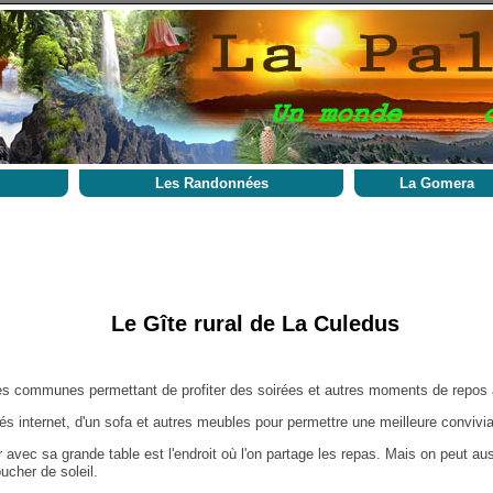
Les Randonnées
La Gomera
Randonnées choisies
Circulaire
Courte
Moyenne
Le Gîte rural de La Culedus
Longue
Lineaire
ies
Courte
es communes permettant de profiter des soirées et autres moments de repos
Moyenne
és internet, d'un sofa et autres meubles pour permettre une meilleure convivia
Longue
 avec sa grande table est l'endroit où l'on partage les repas. Mais on peut au
ucher de soleil.
Randonnées recommandées près
de la maison